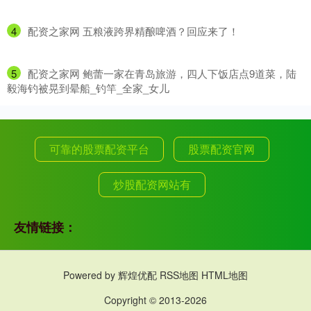
4
​配资之家网 五粮液跨界精酿啤酒？回应来了！
5
​配资之家网 鲍蕾一家在青岛旅游，四人下饭店点9道菜，陆
毅海钓被晃到晕船_钓竿_全家_女儿
可靠的股票配资平台
股票配资官网
炒股配资网站有
友情链接：
Powered by
辉煌优配
RSS地图
HTML地图
Copyright
© 2013-2026