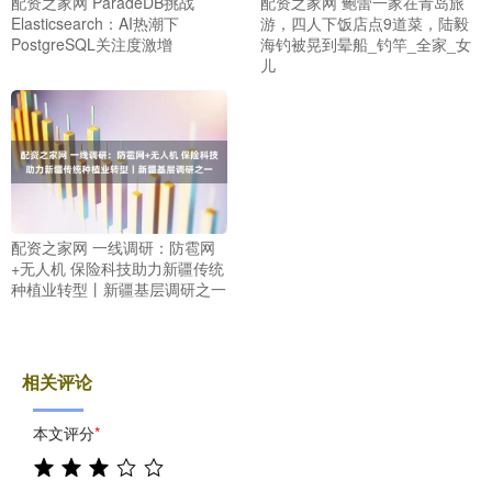
配资之家网 ParadeDB挑战
配资之家网 鲍蕾一家在青岛旅
Elasticsearch：AI热潮下
游，四人下饭店点9道菜，陆毅
PostgreSQL关注度激增
海钓被晃到晕船_钓竿_全家_女
儿
配资之家网 一线调研：防雹网
+无人机 保险科技助力新疆传统
种植业转型丨新疆基层调研之一
相关评论
本文评分
*